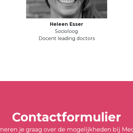
Heleen Esser
Socioloog
Docent leading doctors
Contactformulier
rmeren je graag over de mogelijkheden bij Me