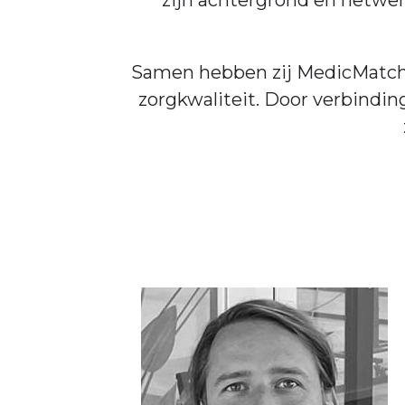
zijn achtergrond en netwerk
Samen hebben zij MedicMatch o
zorgkwaliteit. Door verbindin